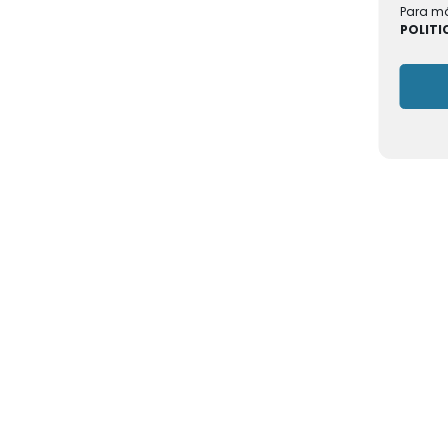
Para má
POLITI