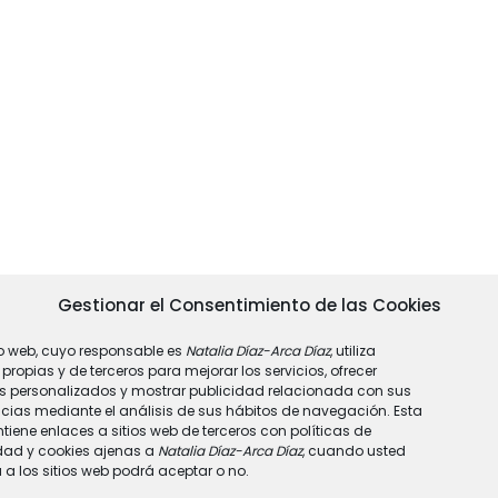
Gestionar el Consentimiento de las Cookies
tio web, cuyo responsable es
Natalia Díaz-Arca Díaz
, utiliza
propias y de terceros para mejorar los servicios, ofrecer
os personalizados y mostrar publicidad relacionada con sus
ncias mediante el análisis de sus hábitos de navegación. Esta
tiene enlaces a sitios web de terceros con políticas de
dad y cookies ajenas a
Natalia Díaz-Arca Díaz
, cuando usted
a los sitios web podrá aceptar o no.