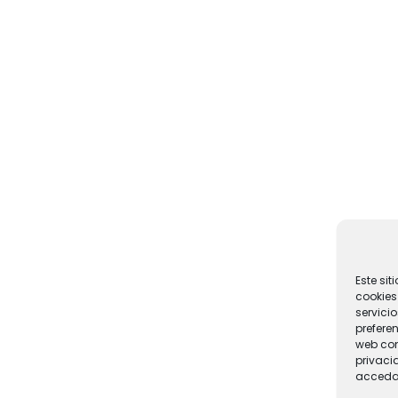
Este si
cookies 
servici
prefere
web con
privaci
acceda 