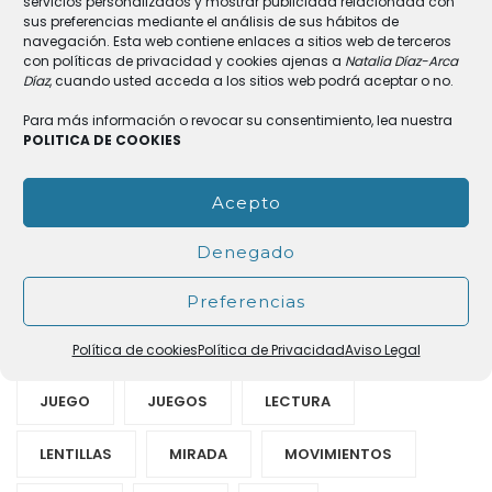
servicios personalizados y mostrar publicidad relacionada con
Etiquetas
sus preferencias mediante el análisis de sus hábitos de
navegación. Esta web contiene enlaces a sitios web de terceros
con políticas de privacidad y cookies ajenas a
Natalia Díaz-Arca
Díaz
, cuando usted acceda a los sitios web podrá aceptar o no.
ACOMODACIÓN
AMBLIOPÍA
Para más información o revocar su consentimiento, lea nuestra
APRENDIZAJE
ATENCIÓN
AUDICIÓN
POLITICA DE COOKIES
AUDITIVA
BÉRARD
CASO
Acepto
CEREBRO
CONSEJOS
DESARROLLO
Denegado
DISLEXIA
ESCOLAR
ESTUDIO
Preferencias
FRACASO
GAFAS
HIPERACTIVIDAD
Política de cookies
Política de Privacidad
Aviso Legal
JUEGO
JUEGOS
LECTURA
LENTILLAS
MIRADA
MOVIMIENTOS