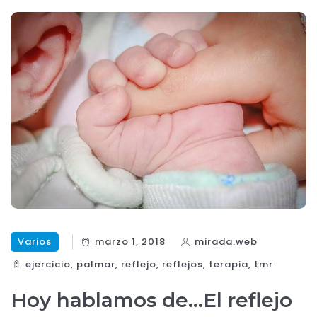
Varios
marzo 1, 2018
mirada.web
ejercicio
,
palmar
,
reflejo
,
reflejos
,
terapia
,
tmr
Hoy hablamos de…El reflejo