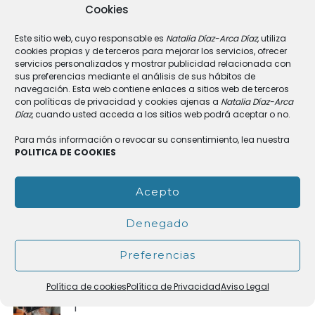
Cookies
Recent Posts
Este sitio web, cuyo responsable es
Natalia Díaz-Arca Díaz
, utiliza
cookies propias y de terceros para mejorar los servicios, ofrecer
servicios personalizados y mostrar publicidad relacionada con
Prismas gemelos en niños con trastorno del
sus preferencias mediante el análisis de sus hábitos de
espectro autista (TEA).
navegación. Esta web contiene enlaces a sitios web de terceros
con políticas de privacidad y cookies ajenas a
Natalia Díaz-Arca
septiembre 2, 2021
Díaz
, cuando usted acceda a los sitios web podrá aceptar o no.
Para más información o revocar su consentimiento, lea nuestra
CONSEJOS PARA CUIDAR NUESTRA HIGIENE VISUAL
POLITICA DE COOKIES
agosto 25, 2021
Acepto
LA GENERACIÓN Z Y LA ORTO-K
octubre 20, 2020
Denegado
Preferencias
UNA DE NUESTRAS PACIENTES: IRENE
Política de cookies
Política de Privacidad
Aviso Legal
CAMACHO E “INSTINTO. BRUJAS SANGRANTES:
1”