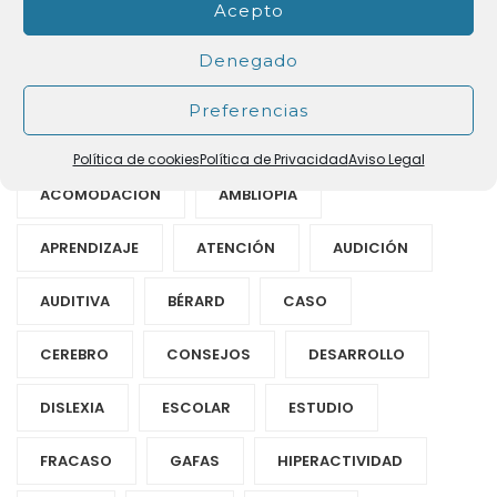
Acepto
EFICACIA DE LA TERAPIA LUMÍNICA.
septiembre 8, 2020
Denegado
Preferencias
Etiquetas
Política de cookies
Política de Privacidad
Aviso Legal
ACOMODACIÓN
AMBLIOPÍA
APRENDIZAJE
ATENCIÓN
AUDICIÓN
AUDITIVA
BÉRARD
CASO
CEREBRO
CONSEJOS
DESARROLLO
DISLEXIA
ESCOLAR
ESTUDIO
FRACASO
GAFAS
HIPERACTIVIDAD