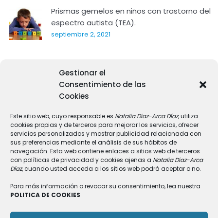
Prismas gemelos en niños con trastorno del
espectro autista (TEA).
septiembre 2, 2021
CONSEJOS PARA CUIDAR NUESTRA HIGIENE VISUAL
Gestionar el
agosto 25, 2021
Consentimiento de las
Cookies
LA GENERACIÓN Z Y LA ORTO-K
octubre 20, 2020
Este sitio web, cuyo responsable es
Natalia Díaz-Arca Díaz
, utiliza
cookies propias y de terceros para mejorar los servicios, ofrecer
servicios personalizados y mostrar publicidad relacionada con
sus preferencias mediante el análisis de sus hábitos de
UNA DE NUESTRAS PACIENTES: IRENE
navegación. Esta web contiene enlaces a sitios web de terceros
con políticas de privacidad y cookies ajenas a
Natalia Díaz-Arca
CAMACHO E “INSTINTO. BRUJAS SANGRANTES:
Díaz
, cuando usted acceda a los sitios web podrá aceptar o no.
1”
septiembre 16, 2020
Para más información o revocar su consentimiento, lea nuestra
POLITICA DE COOKIES
NUEVOS AVANCES CIENTÍFICOS SOBRE LA