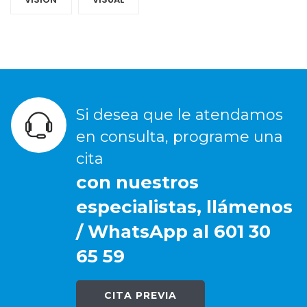
Si desea que le atendamos
en consulta, programe una
cita
con nuestros
especialistas, llámenos
/ WhatsApp al 601 30
65 59
CITA PREVIA