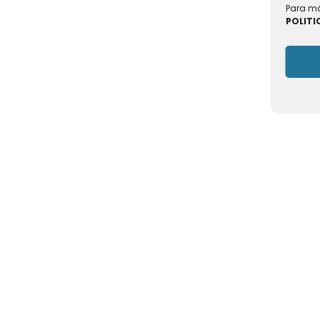
Para má
POLITI