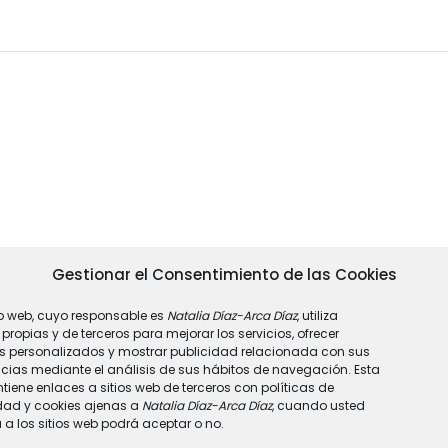
Gestionar el Consentimiento de las Cookies
tio web, cuyo responsable es
Natalia Díaz-Arca Díaz
, utiliza
propias y de terceros para mejorar los servicios, ofrecer
os personalizados y mostrar publicidad relacionada con sus
ncias mediante el análisis de sus hábitos de navegación. Esta
tiene enlaces a sitios web de terceros con políticas de
dad y cookies ajenas a
Natalia Díaz-Arca Díaz
, cuando usted
a los sitios web podrá aceptar o no.