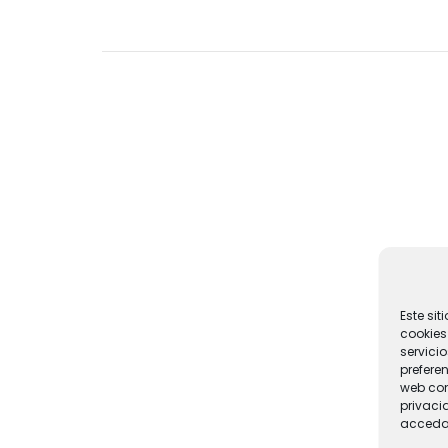
Este si
cookies 
servici
prefere
web con
privaci
acceda 