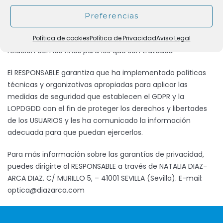
manifiestamente con los principios descritos en el artículo
5 del GDPR, por los cuales son tratados de manera lícita,
Preferencias
leal y transparente en relación con el interesado y
Política de cookies
Política de Privacidad
Aviso Legal
adecuados, pertinentes y limitados a lo necesario en
relación con los fines para los que son tratados.
El RESPONSABLE garantiza que ha implementado políticas
técnicas y organizativas apropiadas para aplicar las
medidas de seguridad que establecen el GDPR y la
LOPDGDD con el fin de proteger los derechos y libertades
de los USUARIOS y les ha comunicado la información
adecuada para que puedan ejercerlos.
Para más información sobre las garantías de privacidad,
puedes dirigirte al RESPONSABLE a través de NATALIA DIAZ-
ARCA DIAZ. C/ MURILLO 5, – 41001 SEVILLA (Sevilla). E-mail:
optica@diazarca.com