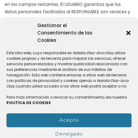
en los campos restantes. El USUARIO garantiza que los
datos personales facilitados al RESPONSABLE son veraces y
se hace responsable de comunicar cualquier modificación
Gestionar el
de los mismos.
Consentimiento de las
Cookies
El RESPONSABLE informa de que todos los datos solicitados
a través del sitio web son obligatorios, ya que son
Este sitio web, cuyo responsable es
Natalia Díaz-Arca Díaz
, utiliza
necesarios para la prestación de un servicio óptimo al
cookies propias y de terceros para mejorar los servicios, ofrecer
USUARIO. En caso de que no se faciliten todos los datos, no
servicios personalizados y mostrar publicidad relacionada con
se garantiza que la información y servicios facilitados sean
sus preferencias mediante el análisis de sus hábitos de
navegación. Esta web contiene enlaces a sitios web de terceros
completamente ajustados a sus necesidades.
con políticas de privacidad y cookies ajenas a
Natalia Díaz-Arca
Díaz
, cuando usted acceda a los sitios web podrá aceptar o no.
MEDIDAS DE SEGURIDAD
Para más información o revocar su consentimiento, lea nuestra
Que de conformidad con lo dispuesto en las normativas
POLITICA DE COOKIES
vigentes en protección de datos personales, el
RESPONSABLE está cumpliendo con todas las disposiciones
Acepto
de las normativas GDPR y LOPDGDD para el tratamiento de
los datos personales de su responsabilidad, y
Denegado