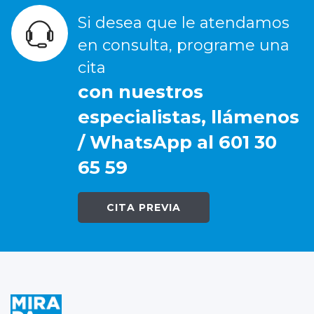
Si desea que le atendamos
en consulta, programe una
cita
con nuestros
especialistas, llámenos
/ WhatsApp al 601 30
65 59
CITA PREVIA